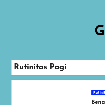
Skip
to
content
G
Rutinitas Pagi
Rutini
Bena