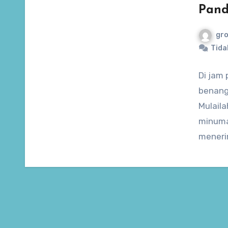
Pand
gro
Tida
Di jam
benang
Mulail
minuma
meneri